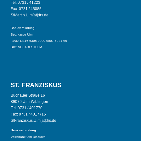
Tel. 0731 / 41223
Fax: 0731 / 45085
StMartin.Ulm[at]drs.de
Bankverbindung:
Sparkasse Ulm
IBAN: DE46 6305 0000 0007 6021 95
BIC: SOLADES1ULM
ST. FRANZISKUS
Buchauer Straße 16
89079 Ulm-Wiblingen
Tel. 0731 / 401770
Fax: 0731 / 4017715
StFranziskus.Ulm[at]drs.de
Bankverbindung:
Volksbank Ulm-Biberach