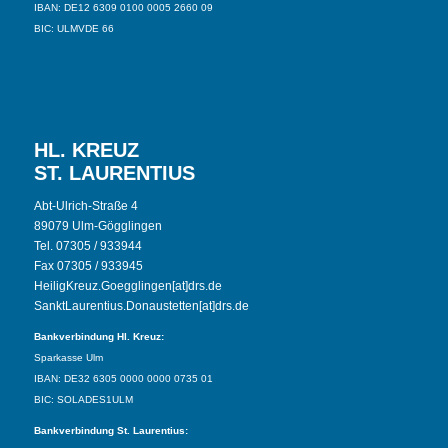
IBAN: DE12 6309 0100 0005 2660 09
BIC: ULMVDE 66
HL. KREUZ
ST. LAURENTIUS
Abt-Ulrich-Straße 4
89079 Ulm-Gögglingen
Tel. 07305 / 933944
Fax 07305 / 933945
HeiligKreuz.Goegglingen[at]drs.de
SanktLaurentius.Donaustetten[at]drs.de
Bankverbindung Hl. Kreuz:
Sparkasse Ulm
IBAN: DE32 6305 0000 0000 0735 01
BIC: SOLADES1ULM
Bankverbindung St. Laurentius: