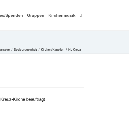
les/Spenden
Gruppen
Kirchenmusik
artseite
/
Seelsorgeeinheit
/
Kirchen/Kapellen
/
Hl. Kreuz
reuz-Kirche beauftragt