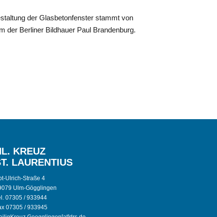
staltung der Glasbetonfenster stammt von
m der Berliner Bildhauer Paul Brandenburg.
HL. KREUZ
ST. LAURENTIUS
t-Ulrich-Straße 4
9079 Ulm-Gögglingen
el. 07305 / 933944
ax 07305 / 933945