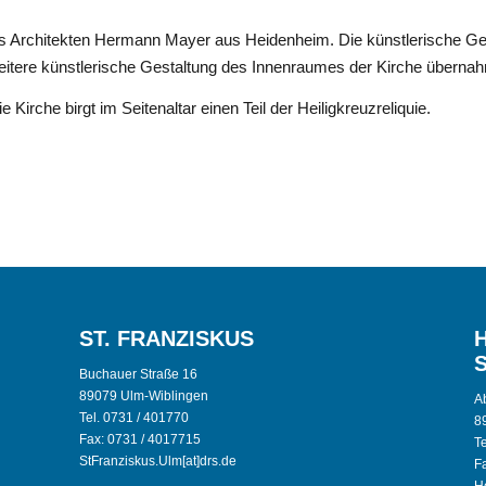
es Architekten Hermann Mayer aus Heidenheim. Die künstlerische Ge
eitere künstlerische Gestaltung des Innenraumes der Kirche übernah
Kirche birgt im Seitenaltar einen Teil der Heiligkreuzreliquie.
ST. FRANZISKUS
Buchauer Straße 16
89079 Ulm-Wiblingen
Ab
Tel. 0731 / 401770
8
Fax: 0731 / 4017715
T
StFranziskus.Ulm[at]drs.de
F