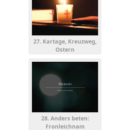
27. Kartage, Kreuzweg,
Ostern
28. Anders beten:
Fronleichnam