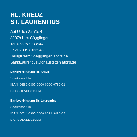
HL. KREUZ
ST. LAURENTIUS
Abt-Ulrich-Straße 4
89079 Ulm-Gögglingen
Tel. 07305 / 933944
Fax 07305 / 933945
HeiligKreuz.Goegglingen[at]drs.de
SanktLaurentius.Donaustetten[at]drs.de
Bankverbindung Hl. Kreuz:
Sparkasse Ulm
IBAN: DE32 6305 0000 0000 0735 01
BIC: SOLADES1ULM
Bankverbindung St. Laurentius:
Sparkasse Ulm
IBAN: DE44 6305 0000 0021 3493 62
BIC: SOLADES1ULM