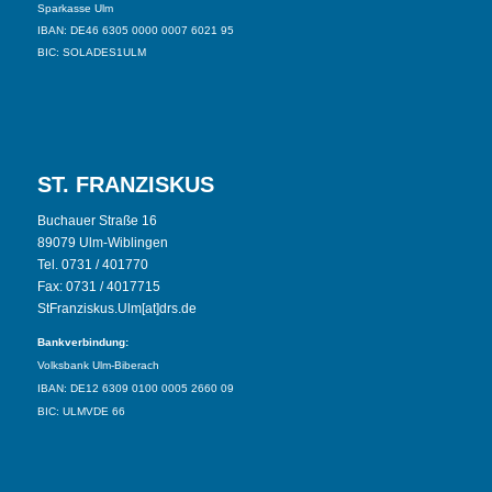
Sparkasse Ulm
IBAN: DE46 6305 0000 0007 6021 95
BIC: SOLADES1ULM
ST. FRANZISKUS
Buchauer Straße 16
89079 Ulm-Wiblingen
Tel. 0731 / 401770
Fax: 0731 / 4017715
StFranziskus.Ulm[at]drs.de
Bankverbindung:
Volksbank Ulm-Biberach
IBAN: DE12 6309 0100 0005 2660 09
BIC: ULMVDE 66