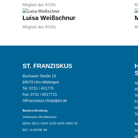
Mitglied des KGRs
M
Luisa Weißschnur
M
Mitglied des KGRs
M
ST. FRANZISKUS
Buchauer Straße 16
89079 Ulm-Wiblingen
Ab
Tel. 0731 / 401770
8
Fax: 0731 / 4017715
T
StFranziskus.Ulm[at]drs.de
F
H
Bankverbindung:
S
Volksbank Ulm-Biberach
IBAN: DE12 6309 0100 0005 2660 09
Ba
BIC: ULMVDE 66
Sp
IB