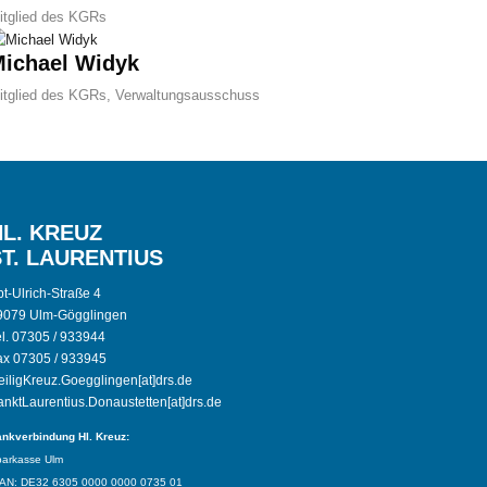
itglied des KGRs
ichael Widyk
itglied des KGRs, Verwaltungsausschuss
HL. KREUZ
ST. LAURENTIUS
t-Ulrich-Straße 4
9079 Ulm-Gögglingen
el. 07305 / 933944
ax 07305 / 933945
eiligKreuz.Goegglingen[at]drs.de
anktLaurentius.Donaustetten[at]drs.de
nkverbindung Hl. Kreuz:
arkasse Ulm
AN: DE32 6305 0000 0000 0735 01