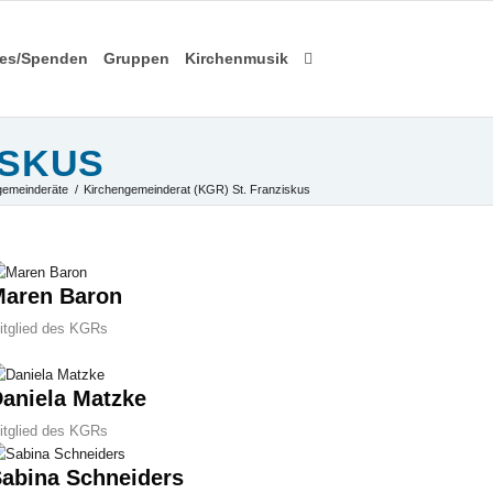
les/Spenden
Gruppen
Kirchenmusik
ISKUS
gemeinderäte
/
Kirchengemeinderat (KGR) St. Franziskus
aren Baron
itglied des KGRs
aniela Matzke
itglied des KGRs
abina Schneiders