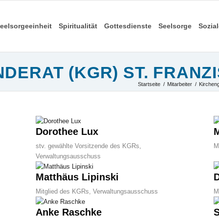
eelsorgeeinheit
Spiritualität
Gottesdienste
Seelsorge
Sozia
DERAT (KGR) ST. FRANZ
Startseite
/
Mitarbeiter
/
Kirchen
Dorothee Lux
M
stv. gewählte Vorsitzende des KGRs,
M
Verwaltungsausschuss
Matthäus Lipinski
D
Mitglied des KGRs, Verwaltungsausschuss
M
Anke Raschke
S