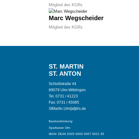
Mitglied des KGRs
Marc Wegscheider
Mitglied des KGRs
ST. MARTIN
ST. ANTON
Schloßstraße 44
89079 Ulm-Wiblingen
Tel. 0731 / 41223
Fax: 0731 / 45085
StMartin.Ulm[at]drs.de
Bankverbindung:
Sparkasse Ulm
IBAN: DE46 6305 0000 0007 6021 95