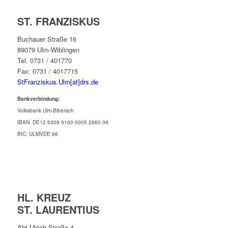
ST. FRANZISKUS
Buchauer Straße 16
89079 Ulm-Wiblingen
Tel. 0731 / 401770
Fax: 0731 / 4017715
StFranziskus.Ulm[at]drs.de
Bankverbindung:
Volksbank Ulm-Biberach
IBAN: DE12 6309 0100 0005 2660 09
BIC: ULMVDE 66
HL. KREUZ
ST. LAURENTIUS
Abt-Ulrich-Straße 4