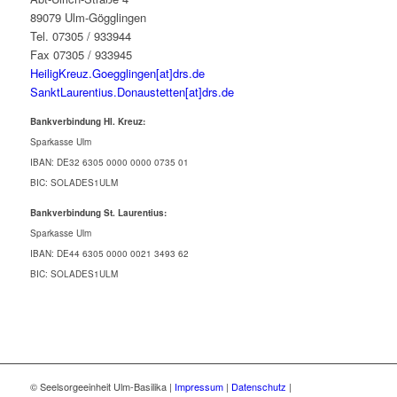
89079 Ulm-Gögglingen
Tel. 07305 / 933944
Fax 07305 / 933945
HeiligKreuz.Goegglingen[at]drs.de
SanktLaurentius.Donaustetten[at]drs.de
Bankverbindung Hl. Kreuz:
Sparkasse Ulm
IBAN: DE32 6305 0000 0000 0735 01
BIC: SOLADES1ULM
Bankverbindung St. Laurentius:
Sparkasse Ulm
IBAN: DE44 6305 0000 0021 3493 62
BIC: SOLADES1ULM
© Seelsorgeeinheit Ulm-Basilika |
Impressum
|
Datenschutz
|