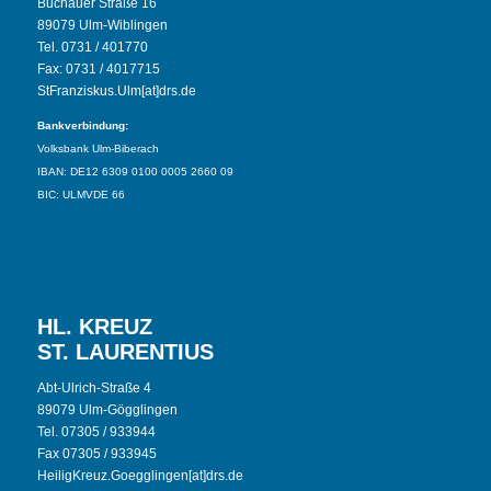
Buchauer Straße 16
89079 Ulm-Wiblingen
Tel. 0731 / 401770
Fax: 0731 / 4017715
StFranziskus.Ulm[at]drs.de
Bankverbindung:
Volksbank Ulm-Biberach
IBAN: DE12 6309 0100 0005 2660 09
BIC: ULMVDE 66
HL. KREUZ
ST. LAURENTIUS
Abt-Ulrich-Straße 4
89079 Ulm-Gögglingen
Tel. 07305 / 933944
Fax 07305 / 933945
HeiligKreuz.Goegglingen[at]drs.de