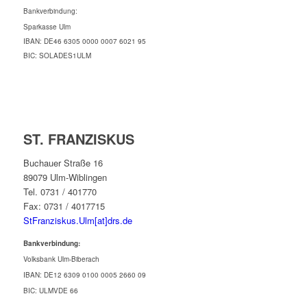
Bankverbindung:
Sparkasse Ulm
IBAN: DE46 6305 0000 0007 6021 95
BIC: SOLADES1ULM
ST. FRANZISKUS
Buchauer Straße 16
89079 Ulm-Wiblingen
Tel. 0731 / 401770
Fax: 0731 / 4017715
StFranziskus.Ulm[at]drs.de
Bankverbindung:
Volksbank Ulm-Biberach
IBAN: DE12 6309 0100 0005 2660 09
BIC: ULMVDE 66