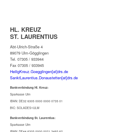
HL. KREUZ
ST. LAURENTIUS
Abt-Ulrich-Straße 4
89079 Ulm-Gögglingen
Tel. 07305 / 933944
Fax 07305 / 933945
HeiligKreuz.Goegglingen[at]drs.de
SanktLaurentius.Donaustetten[at]drs.de
Bankverbindung Hl. Kreuz:
Sparkasse Ulm
IBAN: DE32 6305 0000 0000 0735 01
BIC: SOLADES1ULM
Bankverbindung St. Laurentius:
Sparkasse Ulm
IBAN: DE44 6305 0000 0021 3493 62