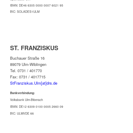
IBAN: DE46 6305 0000 0007 6021 95
BIC: SOLADES1ULM
ST. FRANZISKUS
Buchauer Straße 16
89079 Ulm-Wiblingen
Tel. 0731 / 401770
Fax: 0731 / 4017715
StFranziskus.Ulm[at]drs.de
Bankverbindung:
Volksbank Ulm-Biberach
IBAN: DE12 6309 0100 0005 2660 09
BIC: ULMVDE 66