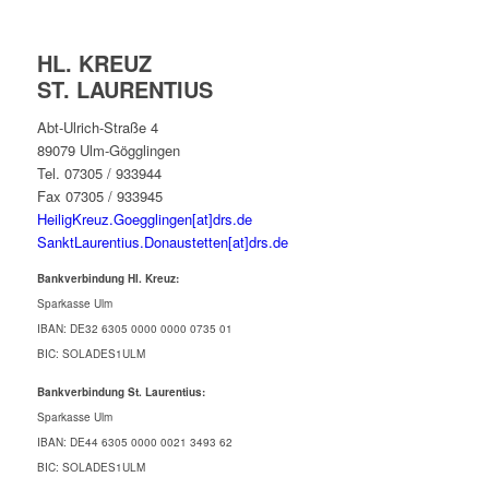
HL. KREUZ
ST. LAURENTIUS
Abt-Ulrich-Straße 4
89079 Ulm-Gögglingen
Tel. 07305 / 933944
Fax 07305 / 933945
HeiligKreuz.Goegglingen[at]drs.de
SanktLaurentius.Donaustetten[at]drs.de
Bankverbindung Hl. Kreuz:
Sparkasse Ulm
IBAN: DE32 6305 0000 0000 0735 01
BIC: SOLADES1ULM
Bankverbindung St. Laurentius:
Sparkasse Ulm
IBAN: DE44 6305 0000 0021 3493 62
BIC: SOLADES1ULM