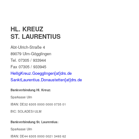
HL. KREUZ
ST. LAURENTIUS
Abt-Ulrich-Straße 4
89079 Ulm-Gögglingen
Tel. 07305 / 933944
Fax 07305 / 933945
HeiligKreuz.Goegglingen[at]drs.de
SanktLaurentius.Donaustetten[at]drs.de
Bankverbindung Hl. Kreuz:
Sparkasse Ulm
IBAN: DE32 6305 0000 0000 0735 01
BIC: SOLADES1ULM
Bankverbindung St. Laurentius:
Sparkasse Ulm
IBAN: DE44 6305 0000 0021 3493 62