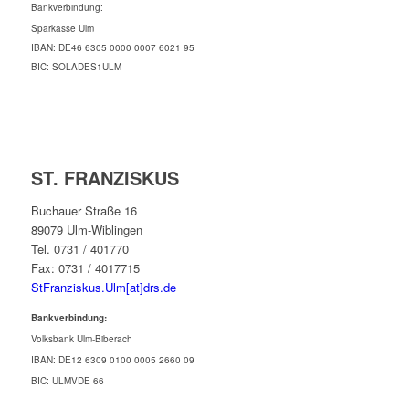
Bankverbindung:
Sparkasse Ulm
IBAN: DE46 6305 0000 0007 6021 95
BIC: SOLADES1ULM
ST. FRANZISKUS
Buchauer Straße 16
89079 Ulm-Wiblingen
Tel. 0731 / 401770
Fax: 0731 / 4017715
StFranziskus.Ulm[at]drs.de
Bankverbindung:
Volksbank Ulm-Biberach
IBAN: DE12 6309 0100 0005 2660 09
BIC: ULMVDE 66