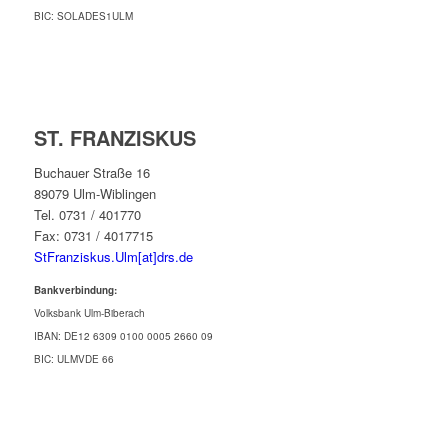
BIC: SOLADES1ULM
ST. FRANZISKUS
Buchauer Straße 16
89079 Ulm-Wiblingen
Tel. 0731 / 401770
Fax: 0731 / 4017715
StFranziskus.Ulm[at]drs.de
Bankverbindung:
Volksbank Ulm-Biberach
IBAN: DE12 6309 0100 0005 2660 09
BIC: ULMVDE 66