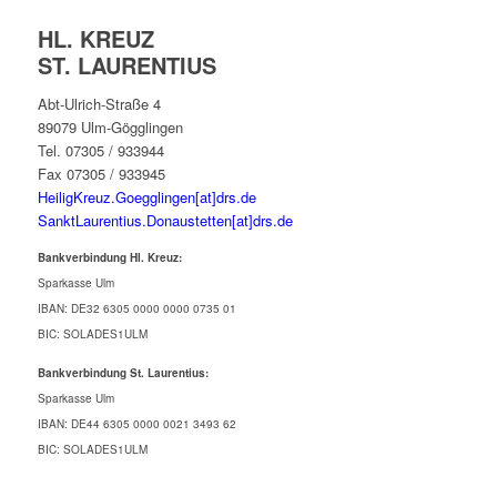
HL. KREUZ
ST. LAURENTIUS
Abt-Ulrich-Straße 4
89079 Ulm-Gögglingen
Tel. 07305 / 933944
Fax 07305 / 933945
HeiligKreuz.Goegglingen[at]drs.de
SanktLaurentius.Donaustetten[at]drs.de
Bankverbindung Hl. Kreuz:
Sparkasse Ulm
IBAN: DE32 6305 0000 0000 0735 01
BIC: SOLADES1ULM
Bankverbindung St. Laurentius:
Sparkasse Ulm
IBAN: DE44 6305 0000 0021 3493 62
BIC: SOLADES1ULM