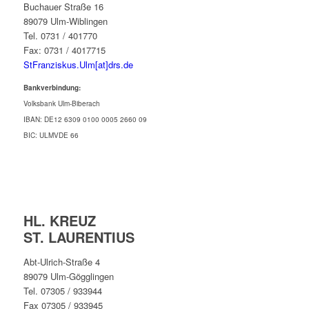
Buchauer Straße 16
89079 Ulm-Wiblingen
Tel. 0731 / 401770
Fax: 0731 / 4017715
StFranziskus.Ulm[at]drs.de
Bankverbindung:
Volksbank Ulm-Biberach
IBAN: DE12 6309 0100 0005 2660 09
BIC: ULMVDE 66
HL. KREUZ
ST. LAURENTIUS
Abt-Ulrich-Straße 4
89079 Ulm-Gögglingen
Tel. 07305 / 933944
Fax 07305 / 933945