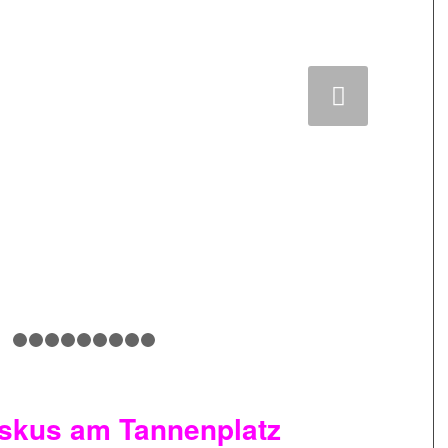
Weiter
1
2
3
4
5
6
7
8
9
10
iskus am Tannenplatz