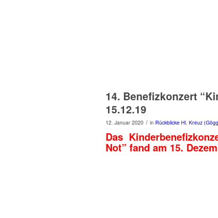
14. Benefizkonzert “Ki
15.12.19
/
12. Januar 2020
in
Rückblicke Hl. Kreuz (Gögg
Das Kinderbenefizkonzer
Not” fand am 15. Dezemb