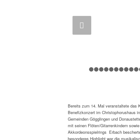
Zurück
1
2
3
4
5
Bereits zum 14. Mal veranstaltete da
Benefizkonzert im Christophorushaus in
Gemeinden Gögglingen und Donaustetten
mit seinen Flöten/Gitarrenkindern sowi
Akkordeonsspielrings Erbach beschert
besonderes Highlight war die musikalis