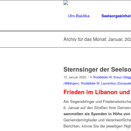
Seelsorgeeinhei
Archiv für das Monat: Januar, 20
Sternsinger der Seelso
/
12. Januar 2020
in
Rückblicke Hl. Kreuz (Gögg
(Wiblingen)
,
Rückblicke St. Laurentius (Donauste
Frieden im Libanon und
Als Segensbringer und Friedensbotscha
6. Januar auf den Straßen ihrer Gemei
sammelten sie Spenden in Höhe von 
Gemeindemitglieder und Verantwortlichen
Berichten, könne Sie die jeweiligen Hig