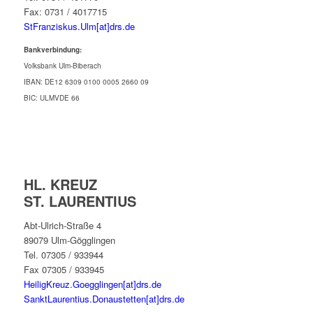
Fax: 0731 / 4017715
StFranziskus.Ulm[at]drs.de
Bankverbindung:
Volksbank Ulm-Biberach
IBAN: DE12 6309 0100 0005 2660 09
BIC: ULMVDE 66
HL. KREUZ
ST. LAURENTIUS
Abt-Ulrich-Straße 4
89079 Ulm-Gögglingen
Tel. 07305 / 933944
Fax 07305 / 933945
HeiligKreuz.Goegglingen[at]drs.de
SanktLaurentius.Donaustetten[at]drs.de