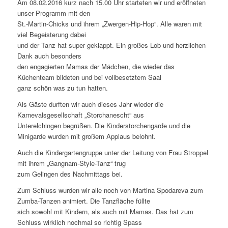
Am 08.02.2016 kurz nach 15.00 Uhr starteten wir und eröffneten
unser Programm mit den
St.-Martin-Chicks und ihrem „Zwergen-Hip-Hop“. Alle waren mit
viel Begeisterung dabei
und der Tanz hat super geklappt. Ein großes Lob und herzlichen
Dank auch besonders
den engagierten Mamas der Mädchen, die wieder das
Küchenteam bildeten und bei vollbesetztem Saal
ganz schön was zu tun hatten.
Als Gäste durften wir auch dieses Jahr wieder die
Karnevalsgesellschaft „Storchanescht“ aus
Unterelchingen begrüßen. Die Kinderstorchengarde und die
Minigarde wurden mit großem Applaus belohnt.
Auch die Kindergartengruppe unter der Leitung von Frau Stroppel
mit ihrem „Gangnam-Style-Tanz“ trug
zum Gelingen des Nachmittags bei.
Zum Schluss wurden wir alle noch von Martina Spodareva zum
Zumba-Tanzen animiert. Die Tanzfläche füllte
sich sowohl mit Kindern, als auch mit Mamas. Das hat zum
Schluss wirklich nochmal so richtig Spass