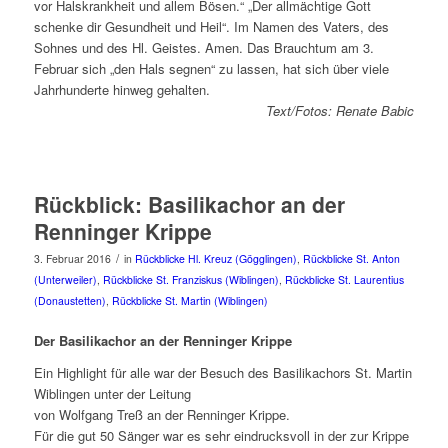
vor Halskrankheit und allem Bösen.
Der allmächtige Gott
schenke dir Gesundheit und Heil
. Im Namen des Vaters, des
Sohnes und des Hl. Geistes. Amen. Das Brauchtum am 3.
Februar sich
den Hals segnen
zu lassen, hat sich über viele
Jahrhunderte hinweg gehalten.
Text/Fotos: Renate Babic
Rückblick: Basilikachor an der
Renninger Krippe
/
3. Februar 2016
in
Rückblicke Hl. Kreuz (Gögglingen)
,
Rückblicke St. Anton
(Unterweiler)
,
Rückblicke St. Franziskus (Wiblingen)
,
Rückblicke St. Laurentius
(Donaustetten)
,
Rückblicke St. Martin (Wiblingen)
Der Basilikachor an der Renninger Krippe
Ein Highlight für alle war der Besuch des Basilikachors St. Martin
Wiblingen unter der Leitung
von Wolfgang Treß an der Renninger Krippe.
Für die gut 50 Sänger war es sehr eindrucksvoll in der zur Krippe