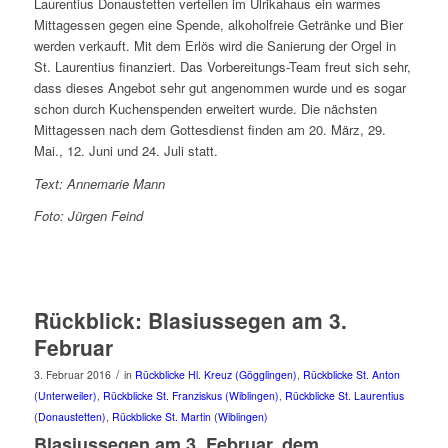
Laurentius Donaustetten verteilen im Ulrikahaus ein warmes
Mittagessen gegen eine Spende, alkoholfreie Getränke und Bier
werden verkauft. Mit dem Erlös wird die Sanierung der Orgel in
St. Laurentius finanziert. Das Vorbereitungs-Team freut sich sehr,
dass dieses Angebot sehr gut angenommen wurde und es sogar
schon durch Kuchenspenden erweitert wurde. Die nächsten
Mittagessen nach dem Gottesdienst finden am 20. März, 29.
Mai., 12. Juni und 24. Juli statt.
Text: Annemarie Mann
Foto: Jürgen Feind
Rückblick: Blasiussegen am 3.
Februar
/
3. Februar 2016
in
Rückblicke Hl. Kreuz (Gögglingen)
,
Rückblicke St. Anton
(Unterweiler)
,
Rückblicke St. Franziskus (Wiblingen)
,
Rückblicke St. Laurentius
(Donaustetten)
,
Rückblicke St. Martin (Wiblingen)
Blasiussegen am 3. Februar, dem