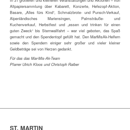
In 31 größeren und kleineren Veranstaltungen und Aktionen – von
Altpapiersammlung über Kabarett, Konzerte, Hefezopf-Aktion,
Basare, „Alles fürs Kind“, Schmalzbrote- und Punsch-Verkauf,
Alpenländisches Mariensingen, Palmsträuße- und
Kuchenverkauf, Herbstfest und „essen und trinken für einen
guten Zweck“ bis Sternwallfahrt – war viel geboten, das Spaß
gemacht und den Spendentopf gefüllt hat. Den MarMisAk-Helfern
sowie den Spendern einiger sehr großer und vieler kleiner
Geldbeträge sei von Herzen gedankt.
Für das das Mar-Mis-Ak-Team
Pfarrer Ulrich Kloos und Christoph Raiber
ST. MARTIN