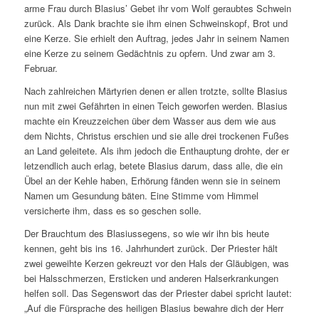
arme Frau durch Blasius’ Gebet ihr vom Wolf geraubtes Schwein
zurück. Als Dank brachte sie ihm einen Schweinskopf, Brot und
eine Kerze. Sie erhielt den Auftrag, jedes Jahr in seinem Namen
eine Kerze zu seinem Gedächtnis zu opfern. Und zwar am 3.
Februar.
Nach zahlreichen Märtyrien denen er allen trotzte, sollte Blasius
nun mit zwei Gefährten in einen Teich geworfen werden. Blasius
machte ein Kreuzzeichen über dem Wasser aus dem wie aus
dem Nichts, Christus erschien und sie alle drei trockenen Fußes
an Land geleitete. Als ihm jedoch die Enthauptung drohte, der er
letzendlich auch erlag, betete Blasius darum, dass alle, die ein
Übel an der Kehle haben, Erhörung fänden wenn sie in seinem
Namen um Gesundung bäten. Eine Stimme vom Himmel
versicherte ihm, dass es so geschen solle.
Der Brauchtum des Blasiussegens, so wie wir ihn bis heute
kennen, geht bis ins 16. Jahrhundert zurück. Der Priester hält
zwei geweihte Kerzen gekreuzt vor den Hals der Gläubigen, was
bei Halsschmerzen, Ersticken und anderen Halserkrankungen
helfen soll. Das Segenswort das der Priester dabei spricht lautet:
Auf die Fürsprache des heiligen Blasius bewahre dich der Herr