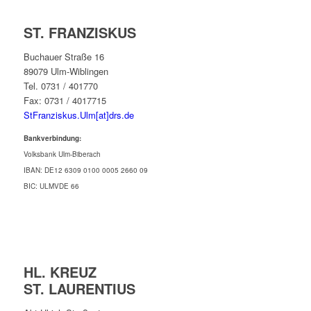
ST. FRANZISKUS
Buchauer Straße 16
89079 Ulm-Wiblingen
Tel. 0731 / 401770
Fax: 0731 / 4017715
StFranziskus.Ulm[at]drs.de
Bankverbindung:
Volksbank Ulm-Biberach
IBAN: DE12 6309 0100 0005 2660 09
BIC: ULMVDE 66
HL. KREUZ
ST. LAURENTIUS