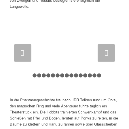
von Zwergen und Hobbits besiegten sie erfolgreich die
Langeweile.
Weiter
1
2
3
4
5
6
7
8
9
10
11
12
13
14
15
In die Phantasiegeschichte frei nach JRR Tolkien rund um Orks,
den magischen Ring und viele Abenteuer führte täglich ein
Theaterstück ein. Die Hobbits trainierten Schwertkampf und das
Schießen mit Pfeil und Bogen, lernten auf Ponys zu reiten, in die
Bäume zu klettern und Kanu zu fahren sowie über Glasscherben