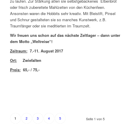
zu laufen. Zur Stärkung aßen sie selbstgebackenes Elbenbrot
oder frisch zubereitete Mahlzeiten von den Küchenfeen.
Ansonsten waren die Hobbits sehr kreativ. Mit Bleistift, Pinsel
und Schnur gestalteten sie so manches Kunstwerk, z.B.
Traumfänger oder sie meditierten im Traumzelt.
Wir freuen uns schon auf das nächste Zeltlager – dann unter
dem Motto „Weltreise“!
Zeitraum:
7.-11. August 2017
Ort:
Zwiefalten
Preis:
65,- / 75,-
2
3
4
5
1
Seite 1 von 5