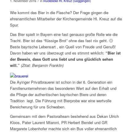
/
1. November 2016
in
Rückblicke Hl. Kreuz (Gögglingen)
Wie kommt das Bier in die Flasche? Der Frage gingen die
ehrenamtlichen Mitarbeiter der Kirchengemeinde Hl. Kreuz auf die
Spur.
Das Bier spielt in Bayern eine fast genauso große Rolle wie die
Tracht. Bier ist das “flüssige Brot” ohne das fast nix geht. 🙂
Beste bayrische Lebensart , ein Quell von Freude und Genuß!
Davon haben wir uns überzeugt und es stimmt wirklich:
“Bier ist
der Beweis, dass Gott uns liebt und uns glücklich sehen
will.”
(Zitat: Benjamin Franklin)
Die Ayinger Privatbrauerei ist schon in der 6. Generation ein
Familienunternehmen das besonderen Wert auf den Erhalt und
die Pflege der authentischen bayrischen Biere und deren
Tradition legt. Die Führung mit Bierprobe war eine wertvolle
Bereicherung für uns Schwaben.
Gemeinsam mit dem Pastoralteam bestehend aus Dekan Ulrich
Kloos, Pater Laurent Mtaroni, PR Herbert Bendel und GR
Margarete Lobenhofer machte sich ein Bus voller ehrenamtlich