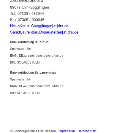
Abt-Ulrich-Straße 4
89079 Ulm-Gögglingen
Tel. 07305 / 933944
Fax 07305 / 933945
HeiligKreuz.Goegglingen[at]drs.de
SanktLaurentius.Donaustetten[at]drs.de
Bankverbindung Hl. Kreuz:
Sparkasse Ulm
IBAN: DE32 6305 0000 0000 0735 01
BIC: SOLADES1ULM
Bankverbindung St. Laurentius:
Sparkasse Ulm
IBAN: DE44 6305 0000 0021 3493 62
BIC: SOLADES1ULM
© Seelsorgeeinheit Ulm-Basilika |
Impressum
|
Datenschutz
|