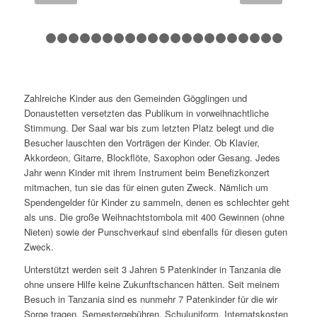
1
2
3
4
5
6
7
8
9
10
11
12
13
14
15
16
17
18
Zahlreiche Kinder aus den Gemeinden Gögglingen und
Donaustetten versetzten das Publikum in vorweihnachtliche
Stimmung. Der Saal war bis zum letzten Platz belegt und die
Besucher lauschten den Vorträgen der Kinder. Ob Klavier,
Akkordeon, Gitarre, Blockflöte, Saxophon oder Gesang. Jedes
Jahr wenn Kinder mit ihrem Instrument beim Benefizkonzert
mitmachen, tun sie das für einen guten Zweck. Nämlich um
Spendengelder für Kinder zu sammeln, denen es schlechter geht
als uns. Die große Weihnachtstombola mit 400 Gewinnen (ohne
Nieten) sowie der Punschverkauf sind ebenfalls für diesen guten
Zweck.
Unterstützt werden seit 3 Jahren 5 Patenkinder in Tanzania die
ohne unsere Hilfe keine Zukunftschancen hätten. Seit meinem
Besuch in Tanzania sind es nunmehr 7 Patenkinder für die wir
Sorge tragen. Semestergebühren, Schuluniform, Internatskosten