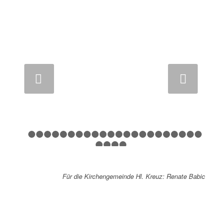
Weiter
1
2
3
4
5
6
7
8
9
10
11
12
13
14
15
16
17
18
1
24
25
26
27
Für die Kirchengemeinde Hl. Kreuz: Renate Babic