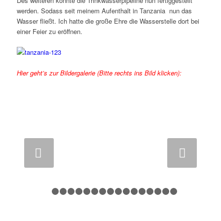
Des weiteren konnte die Trinkwasserpipeline nun fertiggestellt
werden. Sodass seit meinem Aufenthalt in Tanzania nun das
Wasser fließt. Ich hatte die große Ehre die Wasserstelle dort bei
einer Feier zu eröffnen.
Hier geht’s zur Bildergalerie (Bitte rechts ins Bild klicken):
Weiter
1
2
3
4
5
6
7
8
9
10
11
12
13
14
15
1