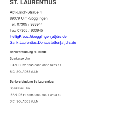
ST. LAURENTIUS
Abt-Ulrich-Straße 4
89079 Ulm-Gögglingen
Tel. 07305 / 933944
Fax 07305 / 933945
HeiligKreuz.Goegglingen[at]drs.de
SanktLaurentius.Donaustetten[at]drs.de
Bankverbindung Hl. Kreuz:
Sparkasse Ulm
IBAN: DE32 6305 0000 0000 0735 01
BIC: SOLADES1ULM
Bankverbindung St. Laurentius:
Sparkasse Ulm
IBAN: DE44 6305 0000 0021 3493 62
BIC: SOLADES1ULM