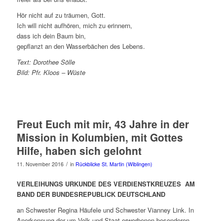
Hör nicht auf zu träumen, Gott.
Ich will nicht aufhören, mich zu erinnern,
dass ich dein Baum bin,
gepflanzt an den Wasserbächen des Lebens.
Text: Dorothee Sölle
Bild: Pfr. Kloos – Wüste
Freut Euch mit mir, 43 Jahre in der
Mission in Kolumbien, mit Gottes
Hilfe, haben sich gelohnt
/
11. November 2016
in
Rückblicke St. Martin (Wiblingen)
VERLEIHUNGS URKUNDE DES VERDIENSTKREUZES AM
BAND DER BUNDESREPUBLICK DEUTSCHLAND
an Schwester Regina Häufele und Schwester Vianney Link. In
Anerkennung der um Volk und Staat erworbenen besonderen