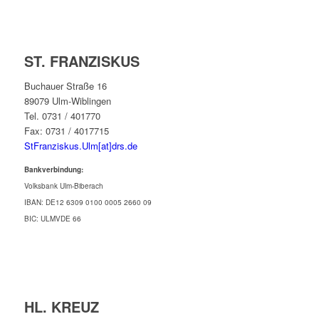
ST. FRANZISKUS
Buchauer Straße 16
89079 Ulm-Wiblingen
Tel. 0731 / 401770
Fax: 0731 / 4017715
StFranziskus.Ulm[at]drs.de
Bankverbindung:
Volksbank Ulm-Biberach
IBAN: DE12 6309 0100 0005 2660 09
BIC: ULMVDE 66
HL. KREUZ