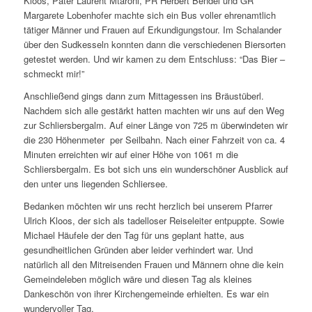
Kloos, Pater Laurent Mtaroni, PR Herbert Bendel und GR
Margarete Lobenhofer machte sich ein Bus voller ehrenamtlich
tätiger Männer und Frauen auf Erkundigungstour. Im Schalander
über den Sudkesseln konnten dann die verschiedenen Biersorten
getestet werden. Und wir kamen zu dem Entschluss: “Das Bier –
schmeckt mir!”
Anschließend gings dann zum Mittagessen ins Bräustüberl.
Nachdem sich alle gestärkt hatten machten wir uns auf den Weg
zur Schliersbergalm. Auf einer Länge von 725 m überwindeten wir
die 230 Höhenmeter per Seilbahn. Nach einer Fahrzeit von ca. 4
Minuten erreichten wir auf einer Höhe von 1061 m die
Schliersbergalm. Es bot sich uns ein wunderschöner Ausblick auf
den unter uns liegenden Schliersee.
Bedanken möchten wir uns recht herzlich bei unserem Pfarrer
Ulrich Kloos, der sich als tadelloser Reiseleiter entpuppte. Sowie
Michael Häufele der den Tag für uns geplant hatte, aus
gesundheitlichen Gründen aber leider verhindert war. Und
natürlich all den Mitreisenden Frauen und Männern ohne die kein
Gemeindeleben möglich wäre und diesen Tag als kleines
Dankeschön von ihrer Kirchengemeinde erhielten. Es war ein
wundervoller Tag.