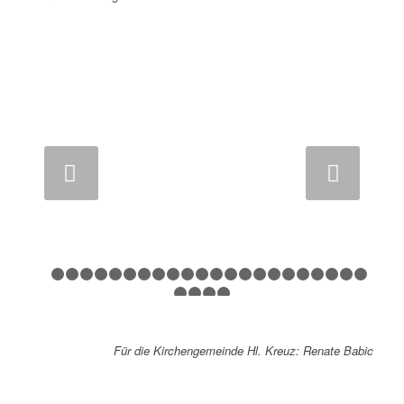
Weiter
1
2
3
4
5
6
7
8
9
10
11
12
13
14
15
16
17
18
1
24
25
26
27
Für die Kirchengemeinde Hl. Kreuz: Renate Babic