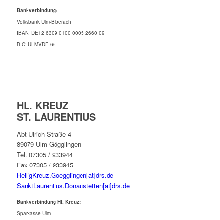
Bankverbindung:
Volksbank Ulm-Biberach
IBAN: DE12 6309 0100 0005 2660 09
BIC: ULMVDE 66
HL. KREUZ
ST. LAURENTIUS
Abt-Ulrich-Straße 4
89079 Ulm-Gögglingen
Tel. 07305 / 933944
Fax 07305 / 933945
HeiligKreuz.Goegglingen[at]drs.de
SanktLaurentius.Donaustetten[at]drs.de
Bankverbindung Hl. Kreuz:
Sparkasse Ulm