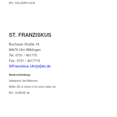
BIC: SOLADES1ULM
ST. FRANZISKUS
Buchauer Straße 16
89079 Ulm-Wiblingen
Tel. 0731 / 401770
Fax: 0731 / 4017715
StFranziskus.Ulm[at]drs.de
Bankverbindung:
Volksbank Ulm-Biberach
IBAN: DE12 6309 0100 0005 2660 09
BIC: ULMVDE 66