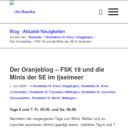
Blog - Aktuelle Neuigkeiten
Du bist hier:
Startseite
/
Rückblicke Hl. Kreuz (Gögglingen)
/
Der Oranjeblog – FSK 18 und die Minis der SE im Ijselmeer
Der Oranjeblog – FSK 18 und die
Minis der SE im Ijselmeer
/
1. Juni 2026
in
Rückblicke Hl. Kreuz (Gögglingen)
,
Rückblicke St. Anton
(Unterweiler)
,
Rückblicke St. Franziskus (Wiblingen)
,
Rückblicke St. Laurentius
(Donaustetten)
,
Rückblicke St. Martin (Wiblingen)
Tage 6 und 7: Fr. 05.06. und Sa. 06.06.
Nachdem die vergangenen Tage von Wind, Wellen und so
mancher spontanen Aktion geprägt waren, verliefen Tag 6 und 7