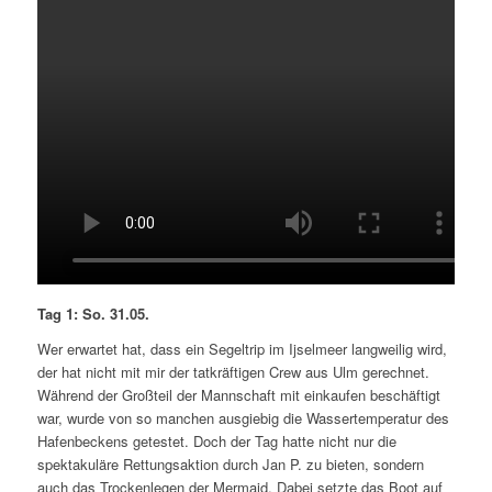
Tag 1: So. 31.05.
Wer erwartet hat, dass ein Segeltrip im Ijselmeer langweilig wird,
der hat nicht mit mir der tatkräftigen Crew aus Ulm gerechnet.
Während der Großteil der Mannschaft mit einkaufen beschäftigt
war, wurde von so manchen ausgiebig die Wassertemperatur des
Hafenbeckens getestet. Doch der Tag hatte nicht nur die
spektakuläre Rettungsaktion durch Jan P. zu bieten, sondern
auch das Trockenlegen der Mermaid. Dabei setzte das Boot auf