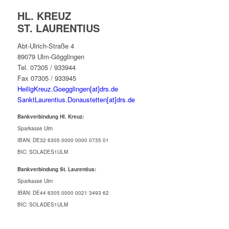
HL. KREUZ
ST. LAURENTIUS
Abt-Ulrich-Straße 4
89079 Ulm-Gögglingen
Tel. 07305 / 933944
Fax 07305 / 933945
HeiligKreuz.Goegglingen[at]drs.de
SanktLaurentius.Donaustetten[at]drs.de
Bankverbindung Hl. Kreuz:
Sparkasse Ulm
IBAN: DE32 6305 0000 0000 0735 01
BIC: SOLADES1ULM
Bankverbindung St. Laurentius:
Sparkasse Ulm
IBAN: DE44 6305 0000 0021 3493 62
BIC: SOLADES1ULM