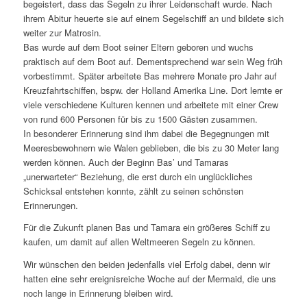
begeistert, dass das Segeln zu ihrer Leidenschaft wurde. Nach
ihrem Abitur heuerte sie auf einem Segelschiff an und bildete sich
weiter zur Matrosin.
Bas wurde auf dem Boot seiner Eltern geboren und wuchs
praktisch auf dem Boot auf. Dementsprechend war sein Weg früh
vorbestimmt. Später arbeitete Bas mehrere Monate pro Jahr auf
Kreuzfahrtschiffen, bspw. der Holland Amerika Line. Dort lernte er
viele verschiedene Kulturen kennen und arbeitete mit einer Crew
von rund 600 Personen für bis zu 1500 Gästen zusammen.
In besonderer Erinnerung sind ihm dabei die Begegnungen mit
Meeresbewohnern wie Walen geblieben, die bis zu 30 Meter lang
werden können. Auch der Beginn Bas’ und Tamaras
„unerwarteter“ Beziehung, die erst durch ein unglückliches
Schicksal entstehen konnte, zählt zu seinen schönsten
Erinnerungen.
Für die Zukunft planen Bas und Tamara ein größeres Schiff zu
kaufen, um damit auf allen Weltmeeren Segeln zu können.
Wir wünschen den beiden jedenfalls viel Erfolg dabei, denn wir
hatten eine sehr ereignisreiche Woche auf der Mermaid, die uns
noch lange in Erinnerung bleiben wird.