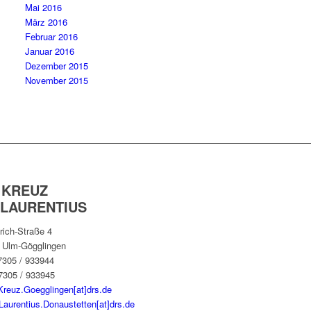
Mai 2016
März 2016
Februar 2016
Januar 2016
Dezember 2015
November 2015
 KREUZ
 LAURENTIUS
rich-Straße 4
 Ulm-Gögglingen
07305 / 933944
7305 / 933945
Kreuz.Goegglingen[at]drs.de
Laurentius.Donaustetten[at]drs.de