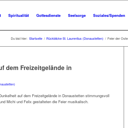
t
Spiritualität
Gottesdienste
Seelsorge
Soziales/Spenden
Du bist hier:
Startseite
/
Rückblicke St. Laurentius (Donaustetten)
/
Feier der Oste
uf dem Freizeitgelände in
naustetten)
Dunkelheit auf dem Freizeitgelände in Donaustetten stimmungsvoll
und Michi und Felix gestalteten die Feier musikalisch.