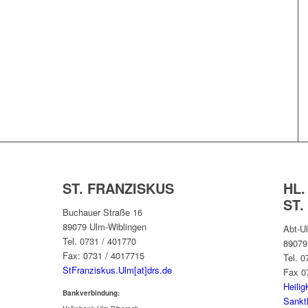
ST. FRANZISKUS
HL.
ST.
Buchauer Straße 16
89079 Ulm-Wiblingen
Abt-Ul
Tel. 0731 / 401770
89079
Fax: 0731 / 4017715
Tel. 
StFranziskus.Ulm[at]drs.de
Fax 0
Heilig
Bankverbindung:
Sankt