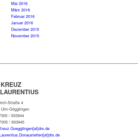
Mai 2016
März 2016
Februar 2016
Januar 2016
Dezember 2015
November 2015
 KREUZ
 LAURENTIUS
rich-Straße 4
 Ulm-Gögglingen
07305 / 933944
7305 / 933945
Kreuz.Goegglingen[at]drs.de
Laurentius.Donaustetten[at]drs.de