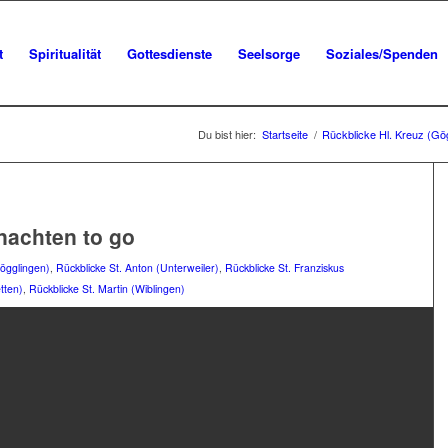
t
Spiritualität
Gottesdienste
Seelsorge
Soziales/Spenden
Du bist hier:
Startseite
/
Rückblicke Hl. Kreuz (Gö
nachten to go
Gögglingen)
,
Rückblicke St. Anton (Unterweiler)
,
Rückblicke St. Franziskus
tten)
,
Rückblicke St. Martin (Wiblingen)