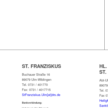
ST. FRANZISKUS
HL.
ST.
Buchauer Straße 16
89079 Ulm-Wiblingen
Abt-Ul
Tel. 0731 / 401770
89079
Fax: 0731 / 4017715
Tel. 
StFranziskus.Ulm[at]drs.de
Fax 0
Heilig
Bankverbindung:
Sankt