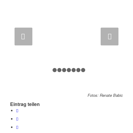
Weiter
1
2
3
4
5
6
7
8
Fotos: Renate Babic
Eintrag teilen