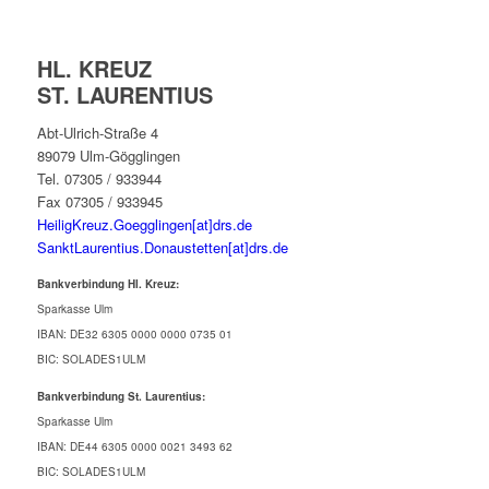
HL. KREUZ
ST. LAURENTIUS
Abt-Ulrich-Straße 4
89079 Ulm-Gögglingen
Tel. 07305 / 933944
Fax 07305 / 933945
HeiligKreuz.Goegglingen[at]drs.de
SanktLaurentius.Donaustetten[at]drs.de
Bankverbindung Hl. Kreuz:
Sparkasse Ulm
IBAN: DE32 6305 0000 0000 0735 01
BIC: SOLADES1ULM
Bankverbindung St. Laurentius:
Sparkasse Ulm
IBAN: DE44 6305 0000 0021 3493 62
BIC: SOLADES1ULM