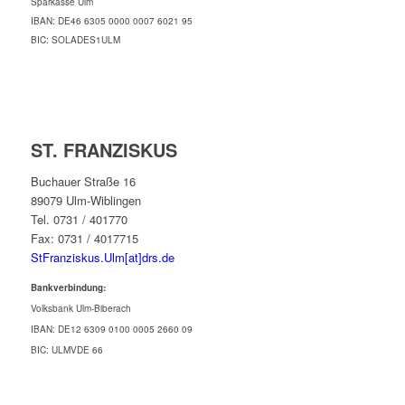
Sparkasse Ulm
IBAN: DE46 6305 0000 0007 6021 95
BIC: SOLADES1ULM
ST. FRANZISKUS
Buchauer Straße 16
89079 Ulm-Wiblingen
Tel. 0731 / 401770
Fax: 0731 / 4017715
StFranziskus.Ulm[at]drs.de
Bankverbindung:
Volksbank Ulm-Biberach
IBAN: DE12 6309 0100 0005 2660 09
BIC: ULMVDE 66