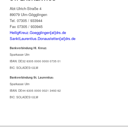
Abt-Ulrich-Straße 4
89079 Ulm-Gögglingen
Tel. 07305 / 933944
Fax 07305 / 933945
HeiligKreuz.Goegglingen[at]drs.de
SanktLaurentius.Donaustetten[at]drs.de
Bankverbindung Hl. Kreuz:
Sparkasse Ulm
IBAN: DE32 6305 0000 0000 0735 01
BIC: SOLADES1ULM
Bankverbindung St. Laurentius:
Sparkasse Ulm
IBAN: DE44 6305 0000 0021 3493 62
BIC: SOLADES1ULM