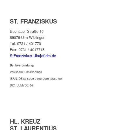
ST. FRANZISKUS
Buchauer Straße 16
89079 Ulm-Wiblingen
Tel. 0731 / 401770
Fax: 0731 / 4017715
StFranziskus.Ulm[at]drs.de
Bankverbindung:
Volksbank Ulm-Biberach
IBAN: DE12 6309 0100 0005 2660 09
BIC: ULMVDE 66
HL. KREUZ
ST. LAURENTIUS