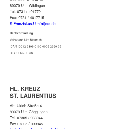
89079 Ulm-Wiblingen
Tel. 0731 / 401770
Fax: 0731 / 4017715
StFranziskus.Ulm[at]drs.de
Bankverbindung:
Volksbank Ulm-Biberach
IBAN: DE12 6309 0100 0005 2660 09
BIC: ULMVDE 66
HL. KREUZ
ST. LAURENTIUS
Abt-Ulrich-Straße 4
89079 Ulm-Gögglingen
Tel. 07305 / 933944
Fax 07305 / 933945