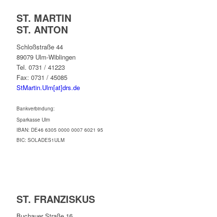
ST. MARTIN
ST. ANTON
Schloßstraße 44
89079 Ulm-Wiblingen
Tel. 0731 / 41223
Fax: 0731 / 45085
StMartin.Ulm[at]drs.de
Bankverbindung:
Sparkasse Ulm
IBAN: DE46 6305 0000 0007 6021 95
BIC: SOLADES1ULM
ST. FRANZISKUS
Buchauer Straße 16