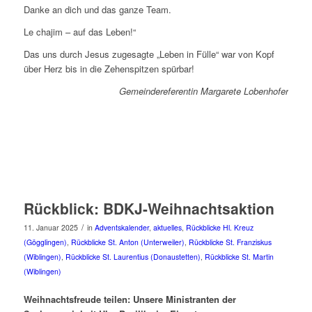
Danke an dich und das ganze Team.
Le chajim – auf das Leben!“
Das uns durch Jesus zugesagte „Leben in Fülle“ war von Kopf
über Herz bis in die Zehenspitzen spürbar!
Gemeindereferentin Margarete Lobenhofer
Rückblick: BDKJ-Weihnachtsaktion
/
11. Januar 2025
in
Adventskalender
,
aktuelles
,
Rückblicke Hl. Kreuz
(Gögglingen)
,
Rückblicke St. Anton (Unterweiler)
,
Rückblicke St. Franziskus
(Wiblingen)
,
Rückblicke St. Laurentius (Donaustetten)
,
Rückblicke St. Martin
(Wiblingen)
Weihnachtsfreude teilen: Unsere Ministranten der