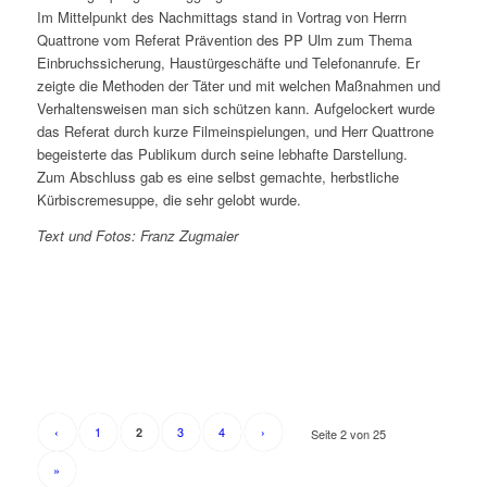
Im Mittelpunkt des Nachmittags stand in Vortrag von Herrn
Quattrone vom Referat Prävention des PP Ulm zum Thema
Einbruchssicherung, Haustürgeschäfte und Telefonanrufe. Er
zeigte die Methoden der Täter und mit welchen Maßnahmen und
Verhaltensweisen man sich schützen kann. Aufgelockert wurde
das Referat durch kurze Filmeinspielungen, und Herr Quattrone
begeisterte das Publikum durch seine lebhafte Darstellung.
Zum Abschluss gab es eine selbst gemachte, herbstliche
Kürbiscremesuppe, die sehr gelobt wurde.
Text und Fotos: Franz Zugmaier
‹
1
3
4
›
2
Seite 2 von 25
»