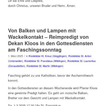
Dir sei Ehre und Lobpreis,
durch Christus, unseren Bruder und Herrn. Amen.
Von Balken und Lampen mit
Wackelkontakt – Reimpredigt von
Dekan Kloos in den Gottesdiensten
am Faschingssonntag
/
1. März 2025
in
Rückblicke Hl. Kreuz (Gögglingen)
,
Rückblicke St. Anton
(Unterweiler)
,
Rückblicke St. Franziskus (Wiblingen)
,
Rückblicke St. Laurentius
(Donaustetten)
,
Rückblicke St. Martin (Wiblingen)
Fasching gehört zu uns Katholiken, bevor der Aschermittwoch
kommt.
In den Gottesdiensten an diesem Wochenende wird Pfarrer Kloos
eine gereimte Predigt halten. Es geht um morsche Balken,
Bretter vor dem Gesicht und Lampen mit Wackelkontakt.
Sa. 1.3.2025 17.00 Uhr St. Franziskus