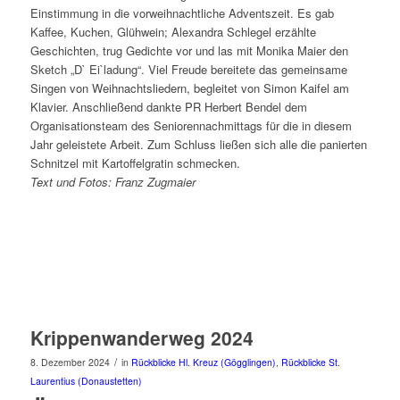
Einstimmung in die vorweihnachtliche Adventszeit. Es gab
Kaffee, Kuchen, Glühwein; Alexandra Schlegel erzählte
Geschichten, trug Gedichte vor und las mit Monika Maier den
Sketch „D` Ei`ladung“. Viel Freude bereitete das gemeinsame
Singen von Weihnachtsliedern, begleitet von Simon Kaifel am
Klavier. Anschließend dankte PR Herbert Bendel dem
Organisationsteam des Seniorennachmittags für die in diesem
Jahr geleistete Arbeit. Zum Schluss ließen sich alle die panierten
Schnitzel mit Kartoffelgratin schmecken.
Text und Fotos: Franz Zugmaier
Krippenwanderweg 2024
/
8. Dezember 2024
in
Rückblicke Hl. Kreuz (Gögglingen)
,
Rückblicke St.
Laurentius (Donaustetten)