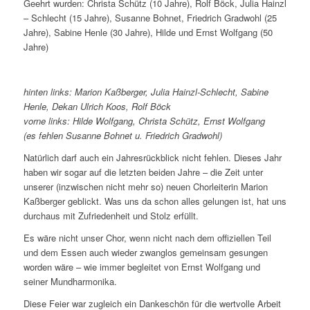
Geehrt wurden: Christa Schütz (10 Jahre), Rolf Böck, Julia Hainzl
– Schlecht (15 Jahre), Susanne Bohnet, Friedrich Gradwohl (25
Jahre), Sabine Henle (30 Jahre), Hilde und Ernst Wolfgang (50
Jahre)
hinten links: Marion Kaßberger, Julia Hainzl-Schlecht, Sabine
Henle, Dekan Ulrich Koos, Rolf Böck
vorne links: Hilde Wolfgang, Christa Schütz, Ernst Wolfgang
(es fehlen Susanne Bohnet u. Friedrich Gradwohl)
Natürlich darf auch ein Jahresrückblick nicht fehlen. Dieses Jahr
haben wir sogar auf die letzten beiden Jahre – die Zeit unter
unserer (inzwischen nicht mehr so) neuen Chorleiterin Marion
Kaßberger geblickt. Was uns da schon alles gelungen ist, hat uns
durchaus mit Zufriedenheit und Stolz erfüllt.
Es wäre nicht unser Chor, wenn nicht nach dem offiziellen Teil
und dem Essen auch wieder zwanglos gemeinsam gesungen
worden wäre – wie immer begleitet von Ernst Wolfgang und
seiner Mundharmonika.
Diese Feier war zugleich ein Dankeschön für die wertvolle Arbeit