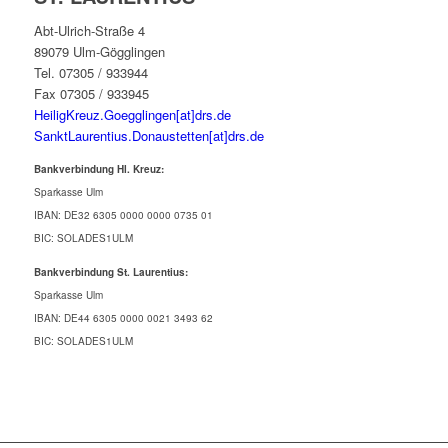
Abt-Ulrich-Straße 4
89079 Ulm-Gögglingen
Tel. 07305 / 933944
Fax 07305 / 933945
HeiligKreuz.Goegglingen[at]drs.de
SanktLaurentius.Donaustetten[at]drs.de
Bankverbindung Hl. Kreuz:
Sparkasse Ulm
IBAN: DE32 6305 0000 0000 0735 01
BIC: SOLADES1ULM
Bankverbindung St. Laurentius:
Sparkasse Ulm
IBAN: DE44 6305 0000 0021 3493 62
BIC: SOLADES1ULM