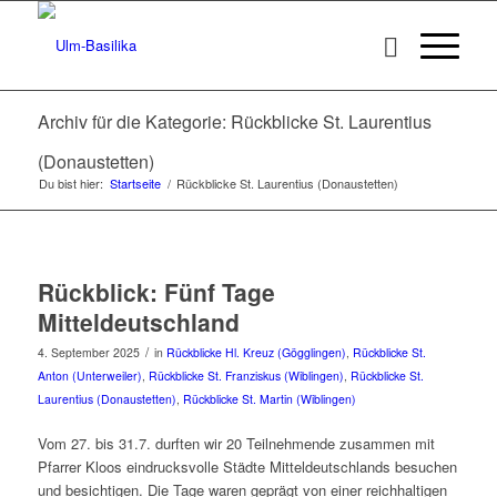
Archiv für die Kategorie: Rückblicke St. Laurentius
(Donaustetten)
Du bist hier:
Startseite
/
Rückblicke St. Laurentius (Donaustetten)
Rückblick: Fünf Tage
Mitteldeutschland
/
4. September 2025
in
Rückblicke Hl. Kreuz (Gögglingen)
,
Rückblicke St.
Anton (Unterweiler)
,
Rückblicke St. Franziskus (Wiblingen)
,
Rückblicke St.
Laurentius (Donaustetten)
,
Rückblicke St. Martin (Wiblingen)
Vom 27. bis 31.7. durften wir 20 Teilnehmende zusammen mit
Pfarrer Kloos eindrucksvolle Städte Mitteldeutschlands besuchen
und besichtigen. Die Tage waren geprägt von einer reichhaltigen