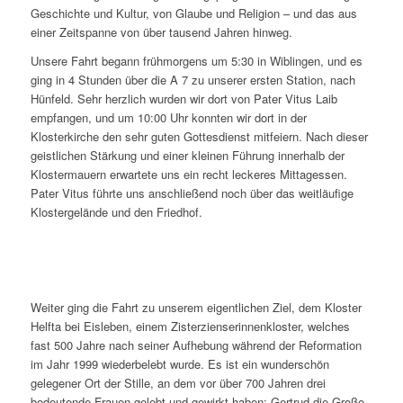
Geschichte und Kultur, von Glaube und Religion – und das aus
einer Zeitspanne von über tausend Jahren hinweg.
Unsere Fahrt begann frühmorgens um 5:30 in Wiblingen, und es
ging in 4 Stunden über die A 7 zu unserer ersten Station, nach
Hünfeld. Sehr herzlich wurden wir dort von Pater Vitus Laib
empfangen, und um 10:00 Uhr konnten wir dort in der
Klosterkirche den sehr guten Gottesdienst mitfeiern. Nach dieser
geistlichen Stärkung und einer kleinen Führung innerhalb der
Klostermauern erwartete uns ein recht leckeres Mittagessen.
Pater Vitus führte uns anschließend noch über das weitläufige
Klostergelände und den Friedhof.
Weiter ging die Fahrt zu unserem eigentlichen Ziel, dem Kloster
Helfta bei Eisleben, einem Zisterzienserinnenkloster, welches
fast 500 Jahre nach seiner Aufhebung während der Reformation
im Jahr 1999 wiederbelebt wurde. Es ist ein wunderschön
gelegener Ort der Stille, an dem vor über 700 Jahren drei
bedeutende Frauen gelebt und gewirkt haben: Gertrud die Große,