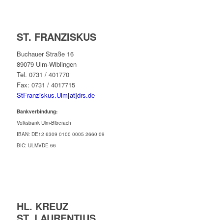
ST. FRANZISKUS
Buchauer Straße 16
89079 Ulm-Wiblingen
Tel. 0731 / 401770
Fax: 0731 / 4017715
StFranziskus.Ulm[at]drs.de
Bankverbindung:
Volksbank Ulm-Biberach
IBAN: DE12 6309 0100 0005 2660 09
BIC: ULMVDE 66
HL. KREUZ
ST. LAURENTIUS