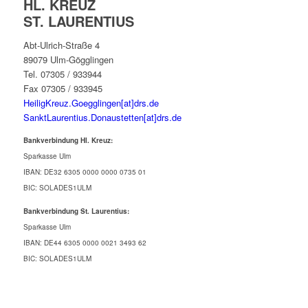
HL. KREUZ
ST. LAURENTIUS
Abt-Ulrich-Straße 4
89079 Ulm-Gögglingen
Tel. 07305 / 933944
Fax 07305 / 933945
HeiligKreuz.Goegglingen[at]drs.de
SanktLaurentius.Donaustetten[at]drs.de
Bankverbindung Hl. Kreuz:
Sparkasse Ulm
IBAN: DE32 6305 0000 0000 0735 01
BIC: SOLADES1ULM
Bankverbindung St. Laurentius:
Sparkasse Ulm
IBAN: DE44 6305 0000 0021 3493 62
BIC: SOLADES1ULM