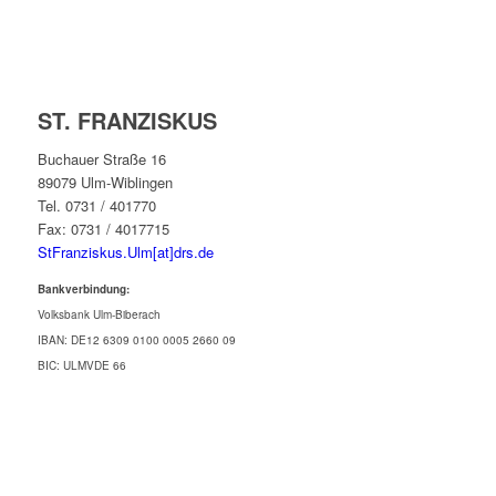
ST. FRANZISKUS
Buchauer Straße 16
89079 Ulm-Wiblingen
Tel. 0731 / 401770
Fax: 0731 / 4017715
StFranziskus.Ulm[at]drs.de
Bankverbindung:
Volksbank Ulm-Biberach
IBAN: DE12 6309 0100 0005 2660 09
BIC: ULMVDE 66