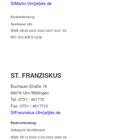
StMartin.Ulm[at]drs.de
Bankverbindung:
Sparkasse Ulm
IBAN: DE46 6305 0000 0007 6021 95
BIC: SOLADES1ULM
ST. FRANZISKUS
Buchauer Straße 16
89079 Ulm-Wiblingen
Tel. 0731 / 401770
Fax: 0731 / 4017715
StFranziskus.Ulm[at]drs.de
Bankverbindung:
Volksbank Ulm-Biberach
IBAN: DE12 6309 0100 0005 2660 09