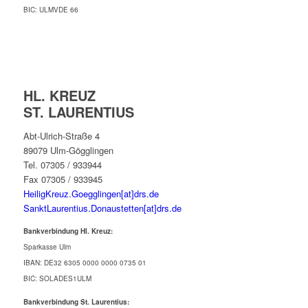
BIC: ULMVDE 66
HL. KREUZ
ST. LAURENTIUS
Abt-Ulrich-Straße 4
89079 Ulm-Gögglingen
Tel. 07305 / 933944
Fax 07305 / 933945
HeiligKreuz.Goegglingen[at]drs.de
SanktLaurentius.Donaustetten[at]drs.de
Bankverbindung Hl. Kreuz:
Sparkasse Ulm
IBAN: DE32 6305 0000 0000 0735 01
BIC: SOLADES1ULM
Bankverbindung St. Laurentius: