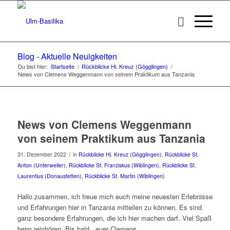
Blog - Aktuelle Neuigkeiten
Du bist hier:
Startseite
/
Rückblicke Hl. Kreuz (Gögglingen)
/
News von Clemens Weggenmann von seinem Praktikum aus Tanzania
News von Clemens Weggenmann
von seinem Praktikum aus Tanzania
/
31. Dezember 2022
in
Rückblicke Hl. Kreuz (Gögglingen)
,
Rückblicke St.
Anton (Unterweiler)
,
Rückblicke St. Franziskus (Wiblingen)
,
Rückblicke St.
Laurentius (Donaustetten)
,
Rückblicke St. Martin (Wiblingen)
Hallo zusammen, ich freue mich euch meine neuesten Erlebnisse
und Erfahrungen hier in Tanzania mitteilen zu können. Es sind
ganz besondere Erfahrungen, die ich hier machen darf. Viel Spaß
beim reinhören. Bis bald , euer Clemens