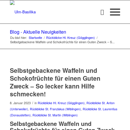
Blog - Aktuelle Neuigkeiten
Du bist hier:
Startseite
/
Rückblicke Hl. Kreuz (Gögglingen)
/
Selbstgebackene Waffeln und Schokofrüchte für einen Guten Zweck – S...
Selbstgebackene Waffeln und
Schokofrüchte für einen Guten
Zweck – So lecker kann Hilfe
schmecken!
/
8. Januar 2023
in
Rückblicke Hl. Kreuz (Gögglingen)
,
Rückblicke St. Anton
(Unterweiler)
,
Rückblicke St. Franziskus (Wiblingen)
,
Rückblicke St. Laurentius
(Donaustetten)
,
Rückblicke St. Martin (Wiblingen)
Selbstgebackene Waffeln und
Schokofrüchte für einen Guten Zweck –