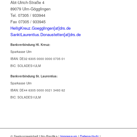
Abt-Ulrich-Straße 4
89079 Ulm-Gögglingen
Tel. 07305 / 933944
Fax 07305 / 933945
HeiligKreuz.Goegglingen[at]drs.de
SanktLaurentius.Donaustetten[at]drs.de
Bankverbindung Hl. Kreuz:
Sparkasse Ulm
IBAN: DE32 6305 0000 0000 0735 01
BIC: SOLADES1ULM
Bankverbindung St. Laurentius:
Sparkasse Ulm
IBAN: DE44 6305 0000 0021 3493 62
BIC: SOLADES1ULM
© Seelsorgeeinheit Ulm-Basilika |
Impressum
|
Datenschutz
|