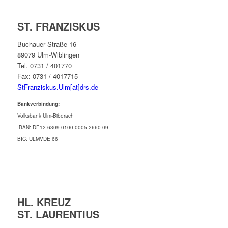
ST. FRANZISKUS
Buchauer Straße 16
89079 Ulm-Wiblingen
Tel. 0731 / 401770
Fax: 0731 / 4017715
StFranziskus.Ulm[at]drs.de
Bankverbindung:
Volksbank Ulm-Biberach
IBAN: DE12 6309 0100 0005 2660 09
BIC: ULMVDE 66
HL. KREUZ
ST. LAURENTIUS