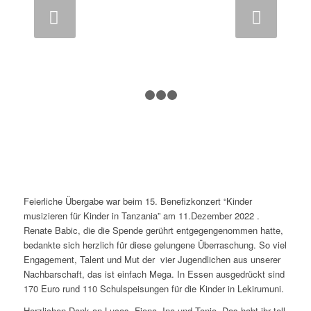
Weiter
1
2
3
4
Feierliche Übergabe war beim 15. Benefizkonzert “Kinder
musizieren für Kinder in Tanzania” am 11.Dezember 2022 .
Renate Babic, die die Spende gerührt entgegengenommen hatte,
bedankte sich herzlich für diese gelungene Überraschung. So viel
Engagement, Talent und Mut der vier Jugendlichen aus unserer
Nachbarschaft, das ist einfach Mega. In Essen ausgedrückt sind
170 Euro rund 110 Schulspeisungen für die Kinder in Lekirumuni.
Herzlichen Dank an Lucas, Fiona, Ina und Tonio. Das habt ihr toll