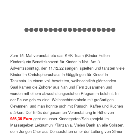
1
2
3
4
5
6
7
8
9
10
11
12
13
14
15
16
17
Zum 15. Mal veranstaltete das KHK Team (Kinder Helfen
Kindern) ein Benefizkonzert für Kinder in Not. Am 3.
Adventssonntag, den 11.12.22 sangen, spielten und tanzten viele
Kinder im Christophorushaus in Gögglingen für Kinder in
Tanzania. In einem voll besetzten, weihnachtlich glänzenden
Saal kamen die Zuhörer aus Nah und Fern zusammen und
wurden mit einem abwechslungsreichen Programm belohnt. In
der Pause gab es eine Weihnachtstombola mit großartigen
Gewinnen, und man konnte sich mit Punsch, Kaffee und Kuchen
stärken. Der Erlös der gesamten Veranstaltung in Höhe von
956,36 Euro
geht an unser Kindergarten/Schulprojekt im
Massaigebiet Lekirumuni /Tanzania. Vielen Dank an alle Solisten,
dem Jungen Chor aus Donaustetten unter der Leitung von Simon