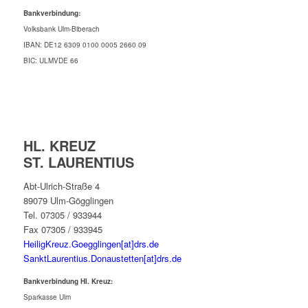
Bankverbindung:
Volksbank Ulm-Biberach
IBAN: DE12 6309 0100 0005 2660 09
BIC: ULMVDE 66
HL. KREUZ
ST. LAURENTIUS
Abt-Ulrich-Straße 4
89079 Ulm-Gögglingen
Tel. 07305 / 933944
Fax 07305 / 933945
HeiligKreuz.Goegglingen[at]drs.de
SanktLaurentius.Donaustetten[at]drs.de
Bankverbindung Hl. Kreuz:
Sparkasse Ulm