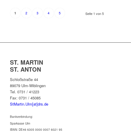
2
3
4
5
1
Seite 1 von 5
ST. MARTIN
ST. ANTON
Schloßstraße 44
89079 Ulm-Wiblingen
Tel. 0731 / 41223
Fax: 0731 / 45085
StMartin.Ulm[at]drs.de
Bankverbindung:
Sparkasse Ulm
IBAN: DE46 6305 0000 0007 6021 95