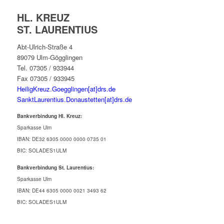
HL. KREUZ
ST. LAURENTIUS
Abt-Ulrich-Straße 4
89079 Ulm-Gögglingen
Tel. 07305 / 933944
Fax 07305 / 933945
HeiligKreuz.Goegglingen[at]drs.de
SanktLaurentius.Donaustetten[at]drs.de
Bankverbindung Hl. Kreuz:
Sparkasse Ulm
IBAN: DE32 6305 0000 0000 0735 01
BIC: SOLADES1ULM
Bankverbindung St. Laurentius:
Sparkasse Ulm
IBAN: DE44 6305 0000 0021 3493 62
BIC: SOLADES1ULM