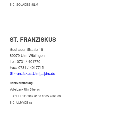
BIC: SOLADES1ULM
ST. FRANZISKUS
Buchauer Straße 16
89079 Ulm-Wiblingen
Tel. 0731 / 401770
Fax: 0731 / 4017715
StFranziskus.Ulm[at]drs.de
Bankverbindung:
Volksbank Ulm-Biberach
IBAN: DE12 6309 0100 0005 2660 09
BIC: ULMVDE 66