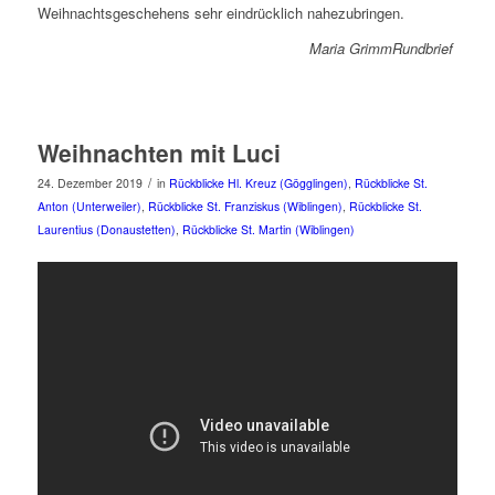
Weihnachtsgeschehens sehr eindrücklich nahezubringen.
Maria GrimmRundbrief
Weihnachten mit Luci
/
24. Dezember 2019
in
Rückblicke Hl. Kreuz (Gögglingen)
,
Rückblicke St.
Anton (Unterweiler)
,
Rückblicke St. Franziskus (Wiblingen)
,
Rückblicke St.
Laurentius (Donaustetten)
,
Rückblicke St. Martin (Wiblingen)