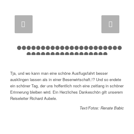
Weiter
1
2
3
4
5
6
7
8
9
10
11
12
13
14
15
16
17
18
1
24
25
26
27
28
29
30
31
32
33
34
35
36
37
38
3
Tja, und wo kann man eine schöne Ausflugsfahrt besser
ausklingen lassen als in einer Besenwirtschaft.!? Und so endete
ein schöner Tag, der uns hoffentlich noch eine zeitlang in schöner
Erinnerung bleiben wird. Ein Herzliches Dankeschön gilt unserem
Reiseleiter Richard Aubele.
Text/Fotos: Renate Babic