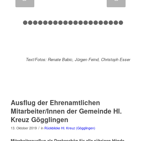
1
2
3
4
5
6
7
8
9
10
11
12
13
14
15
16
17
1
Text/Fotos: Renate Babic, Jürgen Feind, Christoph Esser
Ausflug der Ehrenamtlichen
Mitarbeiter/Innen der Gemeinde Hl.
Kreuz Gögglingen
/
13. Oktober 2019
in
Rückblicke Hl. Kreuz (Gögglingen)
Mitarbeiterausflug als Dankeschön für alle rührigen Hände