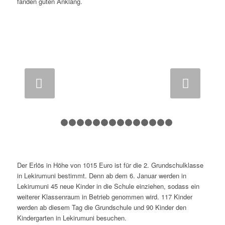
fanden guten Anklang.
Weiter
1
2
3
4
5
6
7
8
9
10
11
12
13
14
1
Der Erlös in Höhe von 1015 Euro ist für die 2. Grundschulklasse
in Lekirumuni bestimmt. Denn ab dem 6. Januar werden in
Lekirumuni 45 neue Kinder in die Schule einziehen, sodass ein
weiterer Klassenraum in Betrieb genommen wird. 117 Kinder
werden ab diesem Tag die Grundschule und 90 Kinder den
Kindergarten in Lekirumuni besuchen.