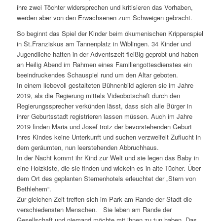
ihre zwei Töchter widersprechen und kritisieren das Vorhaben,
werden aber von den Erwachsenen zum Schweigen gebracht.
So beginnt das Spiel der Kinder beim ökumenischen Krippenspiel
in St.Franziskus am Tannenplatz in Wiblingen. 34 Kinder und
Jugendliche hatten in der Adventszeit fleißig geprobt und haben
an Heilig Abend im Rahmen eines Familiengottesdienstes ein
beeindruckendes Schauspiel rund um den Altar geboten.
In einem liebevoll gestalteten Bühnenbild agieren sie im Jahre
2019, als die Regierung mittels Videobotschaft durch den
Regierungssprecher verkünden lässt, dass sich alle Bürger in
ihrer Geburtsstadt registrieren lassen müssen. Auch im Jahre
2019 finden Maria und Josef trotz der bevorstehenden Geburt
ihres Kindes keine Unterkunft und suchen verzweifelt Zuflucht in
dem geräumten, nun leerstehenden Abbruchhaus.
In der Nacht kommt ihr Kind zur Welt und sie legen das Baby in
eine Holzkiste, die sie finden und wickeln es in alte Tücher. Über
dem Ort des geplanten Sternenhotels erleuchtet der „Stern von
Bethlehem“.
Zur gleichen Zeit treffen sich im Park am Rande der Stadt die
verschiedensten Menschen. Sie leben am Rande der
Gesellschaft und niemand möchte mit ihnen zu tun haben. Das