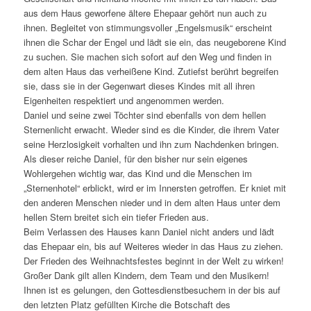
aus dem Haus geworfene ältere Ehepaar gehört nun auch zu
ihnen. Begleitet von stimmungsvoller „Engelsmusik“ erscheint
ihnen die Schar der Engel und lädt sie ein, das neugeborene Kind
zu suchen. Sie machen sich sofort auf den Weg und finden in
dem alten Haus das verheißene Kind. Zutiefst berührt begreifen
sie, dass sie in der Gegenwart dieses Kindes mit all ihren
Eigenheiten respektiert und angenommen werden.
Daniel und seine zwei Töchter sind ebenfalls von dem hellen
Sternenlicht erwacht. Wieder sind es die Kinder, die ihrem Vater
seine Herzlosigkeit vorhalten und ihn zum Nachdenken bringen.
Als dieser reiche Daniel, für den bisher nur sein eigenes
Wohlergehen wichtig war, das Kind und die Menschen im
„Sternenhotel“ erblickt, wird er im Innersten getroffen. Er kniet mit
den anderen Menschen nieder und in dem alten Haus unter dem
hellen Stern breitet sich ein tiefer Frieden aus.
Beim Verlassen des Hauses kann Daniel nicht anders und lädt
das Ehepaar ein, bis auf Weiteres wieder in das Haus zu ziehen.
Der Frieden des Weihnachtsfestes beginnt in der Welt zu wirken!
Großer Dank gilt allen Kindern, dem Team und den Musikern!
Ihnen ist es gelungen, den Gottesdienstbesuchern in der bis auf
den letzten Platz gefüllten Kirche die Botschaft des